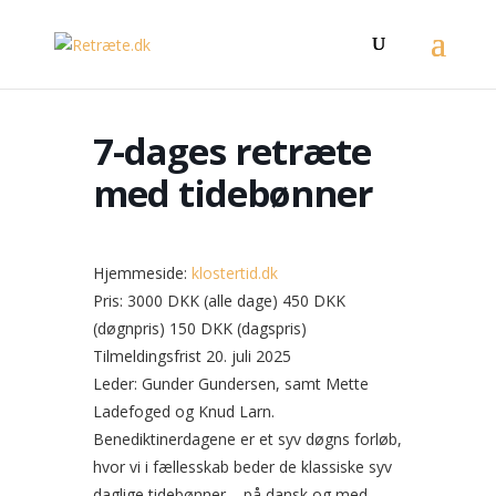
7-dages retræte
med tidebønner
Hjemmeside:
klostertid.dk
Pris: 3000 DKK (alle dage) 450 DKK
(døgnpris) 150 DKK (dagspris)
Tilmeldingsfrist 20. juli 2025
Leder: Gunder Gundersen, samt Mette
Ladefoged og Knud Larn.
Benediktinerdagene er et syv døgns forløb,
hvor vi i fællesskab beder de klassiske syv
daglige tidebønner – på dansk og med