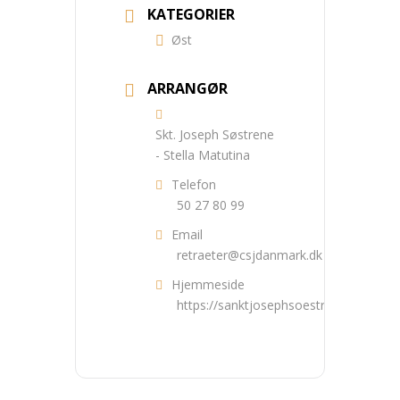
KATEGORIER
Øst
ARRANGØR
Skt. Joseph Søstrene
- Stella Matutina
Telefon
50 27 80 99
Email
retraeter@csjdanmark.dk
Hjemmeside
https://sanktjosephsoestrene.dk