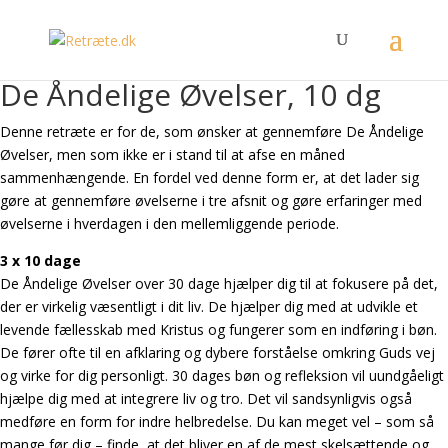
De Åndelige Øvelser, 10 dg
Denne retræte er for de, som ønsker at gennemføre De Åndelige
Øvelser, men som ikke er i stand til at afse en måned
sammenhængende. En fordel ved denne form er, at det lader sig
gøre at gennemføre øvelserne i tre afsnit og gøre erfaringer med
øvelserne i hverdagen i den mellemliggende periode.
3 x 10 dage
De Åndelige Øvelser over 30 dage hjælper dig til at fokusere på det,
der er virkelig væsentligt i dit liv. De hjælper dig med at udvikle et
levende fællesskab med Kristus og fungerer som en indføring i bøn.
De fører ofte til en afklaring og dybere forståelse omkring Guds vej
og virke for dig personligt. 30 dages bøn og refleksion vil uundgåeligt
hjælpe dig med at integrere liv og tro. Det vil sandsynligvis også
medføre en form for indre helbredelse. Du kan meget vel – som så
mange før dig – finde, at det bliver en af de mest skelsættende og