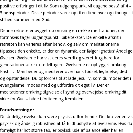
positive erfaringer i dit liv. Som udgangspunkt vil dagene bestå af 4 –
5 bønsperioder. Disse perioder varer op til en time hver og tilbringes i
stilhed sammen med Gud.
Denne retræte er bygget op omkring en række meditationer, der
fortrinsvis tager udgangspunkt i bibeltekster. De enkelte afsnit i
retræten kan varieres efter behov, og selv om meditationerne
tilpasses den enkelte, er der en dynamik, der følger Ignatius’ Åndelige
Øvelser. Øvelserne har vist deres værdi og været frugtbare for
generationer af retrætedeltagere. Øvelserne er opbygget omkring
Kristi liv. Man beder og mediterer over hans fødsel, liv, lidelse, død
og opstandelse. Du opfordres til at lade Jesu liv, som du møder det i
evangelierne, mødes med og udfordre dit eget liv. Der er
meditationer omkring tilgivelse af synd og overvejelse omkring dit
virke for Gud – både i fortiden og fremtiden.
Forudsætninger
De åndelige øvelser kan være psykisk udfordrende. Det kræver en vis
psykisk og åndelig robusthed at få fuldt udbytte af øvelserne. Hvis du
fornyligt har lidt større tab, er psykisk ude af balance eller har en