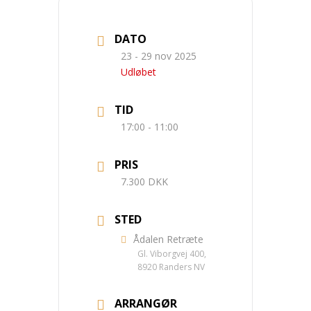
DATO
23 - 29 nov 2025
Udløbet
TID
17:00 - 11:00
PRIS
7.300 DKK
STED
Ådalen Retræte
Gl. Viborgvej 400,
8920 Randers NV
ARRANGØR