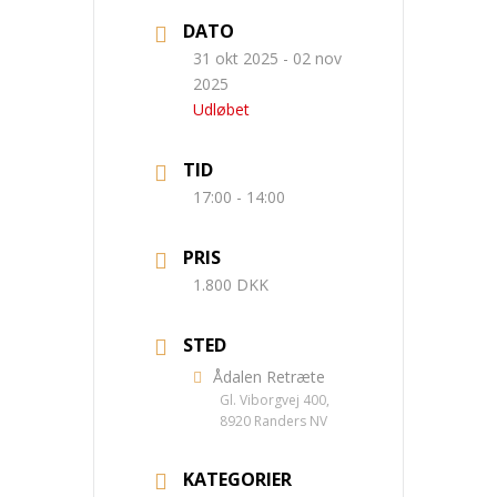
DATO
31 okt 2025
- 02 nov
2025
Udløbet
TID
17:00 - 14:00
PRIS
1.800 DKK
STED
Ådalen Retræte
Gl. Viborgvej 400,
8920 Randers NV
KATEGORIER