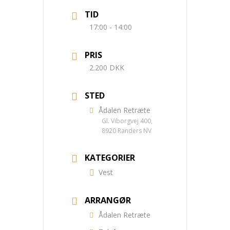
TID
17:00 - 14:00
PRIS
2.200 DKK
STED
Ådalen Retræte
Gl. Viborgvej 400,
8920 Randers NV
KATEGORIER
Vest
ARRANGØR
Ådalen Retræte