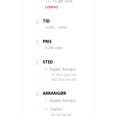
12 - 15 apr 2026
Udløbet
TID
16:00 - 14:00
PRIS
3.250 DKK
STED
Ådalen Retræte
Gl. Viborgvej 400,
8920 Randers NV
ARRANGØR
Ådalen Retræte
Telefon
42 43 59 47