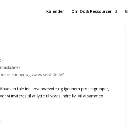
Kalender
Om Os & Ressourcer
G
d?
 maskuline?
re relationer og vores selvbillede?
n Knudsen tale ind i ovennævnte og igennem procesgrupper,
 vi inviteres til at lytte til vores indre liv, vil vi sammen
.
.