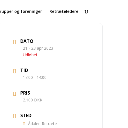
rupper og foreninger
Retræteledere
DATO
21 - 23 apr 2023
Udløbet
TID
17:00 - 14:00
PRIS
2.100 DKK
STED
Ådalen Retræte