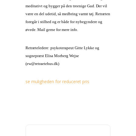
meditativt og bygger på den treenige Gud. Der vil
være en del udetid, så medbring varmt tøj. Retræten
foregår i stilhed og er både for nybegyndere og
øvede. Mail gerne for mere info.
Retræteledere: psykoterapeut Gitte Lykke
og
sognepræst Elisa Morberg Wejse
(ew@retraetehus.dk)
se muligheden for reduceret pris