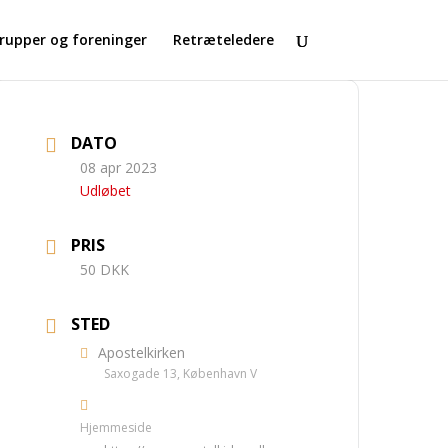
rupper og foreninger
Retræteledere
DATO
08 apr 2023
Udløbet
PRIS
50 DKK
STED
Apostelkirken
Saxogade 13, København V
Hjemmeside