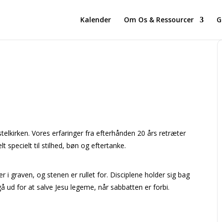
Kalender
Om Os & Ressourcer
G
telkirken. Vores erfaringer fra efterhånden 20 års retræter
t specielt til stilhed, bøn og eftertanke.
r i graven, og stenen er rullet for. Disciplene holder sig bag
̊ ud for at salve Jesu legeme, når sabbatten er forbi.