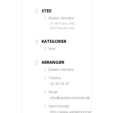
STED
Ådalen Retræte
Gl. Viborgvej 400,
8920 Randers NV
KATEGORIER
Vest
ARRANGØR
Ådalen Retræte
Telefon
42 43 59 47
Email
info@aadalenretraete.dk
Hjemmeside
http://www.aadalenretraete.dk