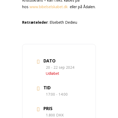
Kristuskrans – kan f.eks. købes på
hos
www.bibelselskabet.dk
eller på Ådalen.
Retræteleder
: Elsebeth Dedieu
DATO
20 - 22 sep 2024
Udløbet
TID
17:00 - 14:00
PRIS
1.800 DKK