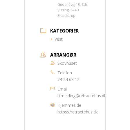
Gudenåvej 19, Sdr.
Vissing, 8740
Brædstrup
KATEGORIER
Vest
ARRANGØR
Skovhuset
Telefon
24 24 68 12
Email
tilmelding@retraetehus.dk
Hjemmeside
https://retraetehus.dk