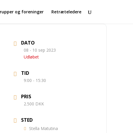
rupper og foreninger
Retræteledere
DATO
08 - 10 sep 2023
Udløbet
TID
9:00 - 15:30
PRIS
2.500 DKK
STED
Stella Matutina