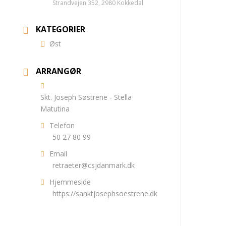
Strandvejen 352, 2980 Kokkedal
KATEGORIER
Øst
ARRANGØR
Skt. Joseph Søstrene - Stella
Matutina
Telefon
50 27 80 99
Email
retraeter@csjdanmark.dk
Hjemmeside
https://sanktjosephsoestrene.dk