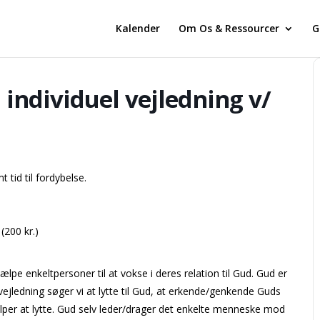
Kalender
Om Os & Ressourcer
G
ndividuel vejledning v/
tid til fordybelse.
200 kr.)
lpe enkeltpersoner til at vokse i deres relation til Gud. Gud er
ig vejledning søger vi at lytte til Gud, at erkende/genkende Guds
ælper at lytte. Gud selv leder/drager det enkelte menneske mod