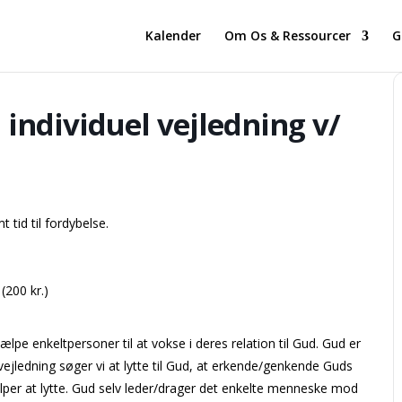
Kalender
Om Os & Ressourcer
G
ndividuel vejledning v/
tid til fordybelse.
200 kr.)
lpe enkeltpersoner til at vokse i deres relation til Gud. Gud er
ig vejledning søger vi at lytte til Gud, at erkende/genkende Guds
ælper at lytte. Gud selv leder/drager det enkelte menneske mod