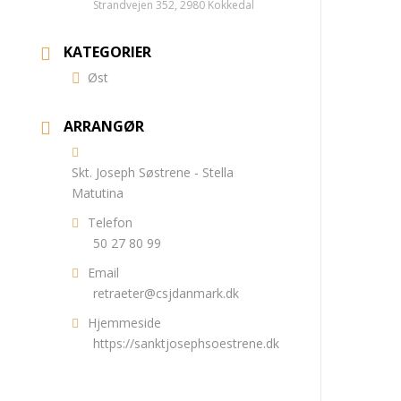
Strandvejen 352, 2980 Kokkedal
KATEGORIER
Øst
ARRANGØR
Skt. Joseph Søstrene - Stella
Matutina
Telefon
50 27 80 99
Email
retraeter@csjdanmark.dk
Hjemmeside
https://sanktjosephsoestrene.dk