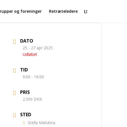
rupper og foreninger
Retræteledere
DATO
25 - 27 apr 2025
Udløbet
TID
9:00 - 16:00
PRIS
2.500 DKK
STED
Stella Matutina