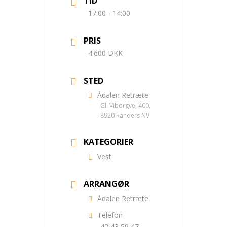
TID
17:00 - 14:00
PRIS
4.600 DKK
STED
Ådalen Retræte
Gl. Viborgvej 400,
8920 Randers NV
KATEGORIER
Vest
ARRANGØR
Ådalen Retræte
Telefon
42 43 59 47